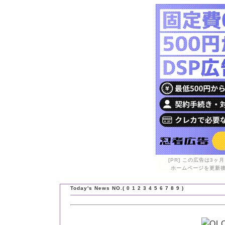
[PR] この広告は3
ホームページを更新後
Today's News NO.(
0
1
2
3
4
5
6
7
8
9
)